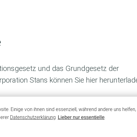
e
tionsgesetz und das Grundgesetz der
oration Stans können Sie hier herunterlad
 der Genossenkorporation Stans
ite. Einige von ihnen sind essenziell, während andere uns helfen
nsgesetz des Kantons Nidwalden
serer
Datenschutzerklärung
.
.
Lieber nur essentielle